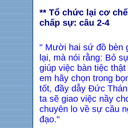
** Tổ chức lại cơ ch
chấp sự: câu 2-4
" Mười hai sứ đồ bèn 
lại, mà nói rằng: Bỏ 
giúp việc bàn tiệc thậ
em hãy chọn trong bọ
tốt, đầy dẫy Đức Thánh
ta sẽ giao việc nầy ch
chuyên lo về sự cầu 
đạo."