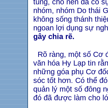
túng, cho nên đã có s
nhóm, nhóm Do thái G
không sống thánh thiệ
ngoan lợi dụng sự ngh
gây chia rẽ.
Rõ ràng, một số Cơ đ
văn hóa Hy Lạp tin rằn
những góa phụ Cơ đố
sóc tốt hơn. Có thể đó
quản lý một số đông n
đó đã được làm cho l