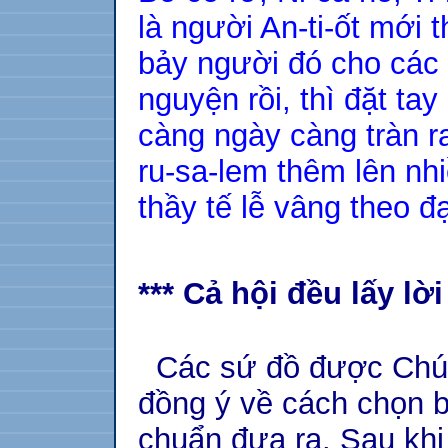
là người An-ti-ốt mới 
bảy người đó cho các 
nguyện rồi, thì đặt ta
càng ngày càng tràn ra
ru-sa-lem thêm lên nh
thầy tế lễ vâng theo đ
*** Cả hội đều lấy lờ
Các sứ đồ được Chúa 
đồng ý về cách chọn b
chuẩn đưa ra. Sau khi