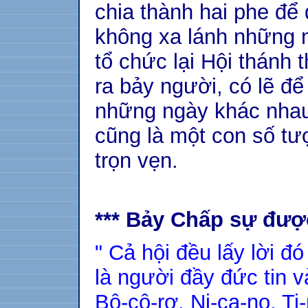
chia thành hai phe để 
không xa lánh những 
tổ chức lại Hội thánh 
ra bảy người, có lẽ để
những ngày khác nhau 
cũng là một con số t
trọn vẹn.
*** Bảy Chấp sự được
" Cả hội đều lấy lời đ
là người đầy đức tin v
Bô-cô-rơ, Ni-ca-no, Ti