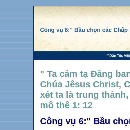
Công vụ 6:" Bầu chọn các Chấp
**Dân Tộc Việ
" Ta cảm tạ Đấng ban
Chúa Jêsus Christ, C
xét ta là trung thành,
mô thê 1: 12
Công vụ 6:" Bầu chọ