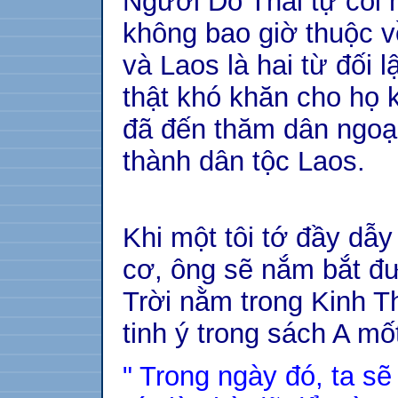
Người Do Thái tự coi 
không bao giờ thuộc v
và Laos là hai từ đối 
thật khó khăn cho họ 
đã đến thăm dân ngoại
thành dân tộc Laos.
Khi một tôi tớ đầy dẫ
cơ, ông sẽ nắm bắt đ
Trời nằm trong Kinh T
tinh ý trong sách A mố
" Trong ngày đó, ta sẽ