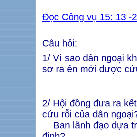
Đọc Công vụ 15: 13 -
Câu hỏi:
1/ Vì sao dân ngoại k
sơ ra ên mới được cứu
2/ Hội đồng đưa ra kết
cứu rỗi của dân ngoại
Ban lãnh đạo dựa trê
định?