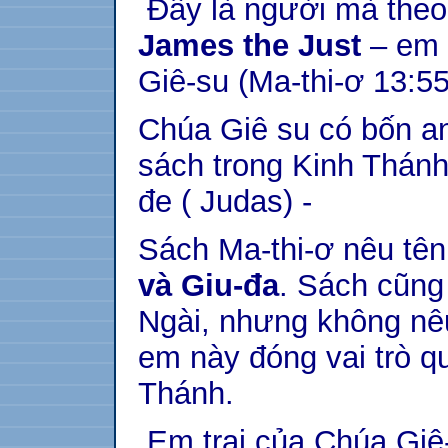
Đây là người mà theo 
James the Just
– em 
Giê-su (Ma-thi-ơ 13:55
Chúa Giê su có bốn an
sách trong Kinh Thánh
đe ( Judas) -
Sách Ma-thi-ơ nêu tê
và Giu-đa
. Sách cũng
Ngài, nhưng không nêu
em này đóng vai trò qu
Thánh.
Em trai của Chúa Giê-