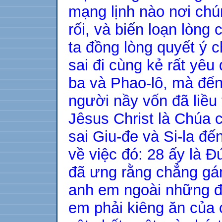
mạng lịnh nào nơi chún
rối, và biến loạn lòng
ta đồng lòng quyết ý 
sai đi cùng kẻ rất yêu
ba và Phao-lô, mà đến
người nầy vốn đã liều
Jêsus Christ là Chúa 
sai Giu-đe và Si-la đế
về việc đó: 28 ấy là 
đã ưng rằng chẳng gá
anh em ngoài những đi
em phải kiêng ăn của 