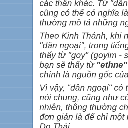
các thần khác. Từ "dân
cũng có thể có nghĩa l
thường mô tả những ngư
Theo Kinh Thánh, khi 
"dân ngoại", trong tiế
thấy từ "goy" (goyim - 
bạn sẽ thấy từ
"ethne"
chính là nguồn gốc củ
Vì vậy, "dân ngoại" có
nói chung, cũng như có
nhiên, thông thường ch
đơn giản là để chỉ một
Do Thái.