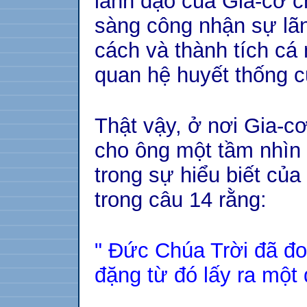
lãnh đạo của Gia-cơ ch
sàng công nhận sự lãn
cách và thành tích cá
quan hệ huyết thống c
Thật vậy, ở nơi Gia-c
cho ông một tầm nhìn 
trong sự hiểu biết của
trong câu 14 rằng:
" Đức Chúa Trời đã đo
đặng từ đó lấy ra một