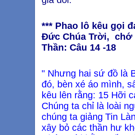
*** Phao lô kêu gọi 
Đức Chúa Trời, chớ 
Thần: Câu 14 -18
" Nhưng hai sứ đồ là 
đó, bèn xé áo mình, 
kêu lên rằng: 15 Hỡi 
Chúng ta chỉ là loài n
chúng ta giảng Tin Là
xây bỏ các thần hư kh