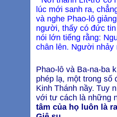
lúc mới sanh ra, chẳn
và nghe Phao-lô giảng
người, thấy có đức ti
nói lớn tiếng rằng: N
chân lên. Người nhảy m
Phao-lô và Ba-na-ba k
phép lạ, một trong số 
Kinh Thánh nầy. Tuy n
với tư cách là những 
tâm của họ luôn là 
Giê su.