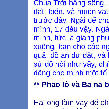
Chúa Trời hằng sống, 
đất, biển, và muôn vật
trước đây, Ngài để ch
mình, 17 dầu vậy, Ngà
mình, tức là giáng ph
xuống, ban cho các n
quả, đồ ăn dư dật, và
sứ đồ nói như vậy, ch
dâng cho mình một tế 
** Phao lô và Ba na 
Hai ông làm vậy để ch