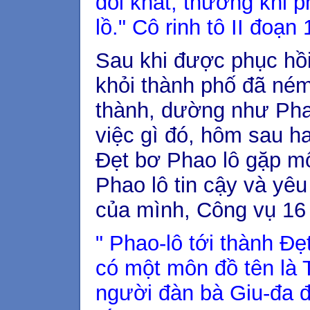
đói khát, thường khi p
lồ." Cô rinh tô II đoạn 
Sau khi được phục hồi
khỏi thành phố đã ném
thành, dường như Phao
việc gì đó, hôm sau ha
Đẹt bơ Phao lô gặp mộ
Phao lô tin cậy và yêu
của mình, Công vụ 16 
" Phao-lô tới thành Đẹ
có một môn đồ tên là 
người đàn bà Giu-đa đ