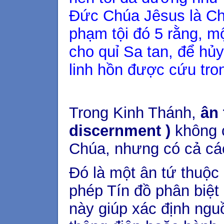
Đức Chúa Jêsus là Ch
phạm tội đó 5 rằng, m
cho quỉ Sa tan, để hủy
linh hồn được cứu tr
Trong Kinh Thánh,
ân 
discernment )
không c
Chúa, nhưng có cả các
Đó là một ân tứ thuộc
phép Tín đồ phân biệt 
này giúp xác định ngu