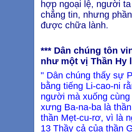
hợp ngoại lệ, người ta
chẳng tin, nhưng phần
được chữa lành.
*** Dân chúng tôn vi
như một vị Thần Hy l
" Dân chúng thấy sự Ph
bằng tiếng Li-cao-ni r
người mà xuống cùng 
xưng Ba-na-ba là thần 
thần Mẹt-cu-rơ, vì là
13 Thầy cả của thần G