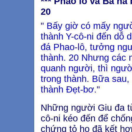
*** Phao lô và Ba na
20
" Bấy giờ có mấy người
thành Y-cô-ni đến dỗ
đá Phao-lô, tưởng ngư
thành. 20 Nhưng các
quanh người, thì ngư
trong thành. Bữa sau,
thành Đẹt-bơ."
Những người Giu đa từ
cô-ni kéo đến để chốn
chứng tỏ họ đã kết hợ