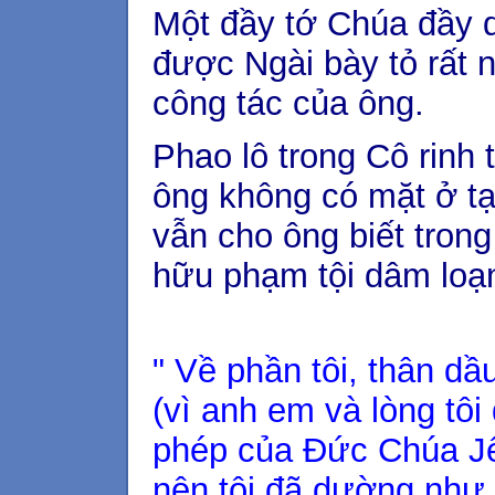
Một đầy tớ Chúa đầy 
được Ngài bày tỏ rất n
công tác của ông.
Phao lô trong Cô rinh t
ông không có mặt ở tạ
vẫn cho ông biết tron
hữu phạm tội dâm loạ
" Về phần tôi, thân dầ
(vì anh em và lòng tôi
phép của Đức Chúa Jê
nên tôi đã dường như