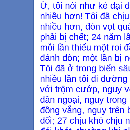
Ừ, tôi nói như kẻ dại dộ
nhiều hơn! Tôi đã chịu
nhiều hơn, đòn vọt qu
phải bị chết; 24 năm l
mỗi lần thiếu một roi 
đánh đòn; một lần bị n
Tôi đã ở trong biển s
nhiều lần tôi đi đường
với trộm cướp, nguy v
dân ngoại, nguy trong
đồng vắng, nguy trên 
dối; 27 chịu khó chịu 