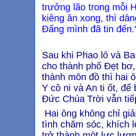
trưởng lão trong mỗi 
kiêng ăn xong, thì dâ
Đấng mình đã tin đến.
Sau khi Phao lô và Ba
cho thành phố Đẹt bơ,
thành môn đồ thì hai ô
Y cô ni và An ti ốt, đ
Đức Chúa Trời vẫn tiế
Hai ông không chỉ gi
tình chăm sóc, khích 
trở thành một lực lượn