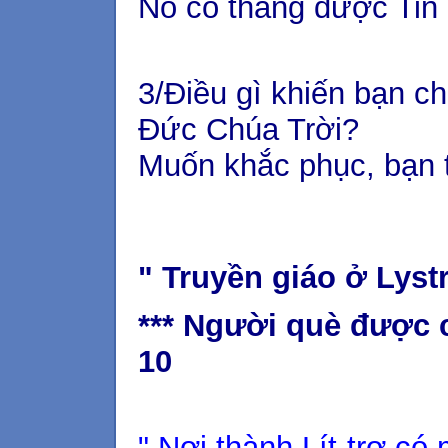
Nó có thắng được Tin
3/Điều gì khiến bạn 
Đức Chúa Trời?
Muốn khắc phục, bạn 
" Truyền giáo ở Lyst
*** Người què được c
10
" Nơi thành Lít-trơ có