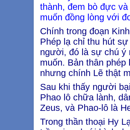
thành, đem bò đực và 
muốn đồng lòng với đo
Chính trong đoạn Kinh
Phép lạ chỉ thu hút sự
người, đó là sự chú ý
muốn. Bản thân phép 
nhưng chính Lẽ thật m
Sau khi thấy người bại
Phao lô chữa lành, dâ
Zeus, và Phao-lô là H
Trong thần thoại Hy L