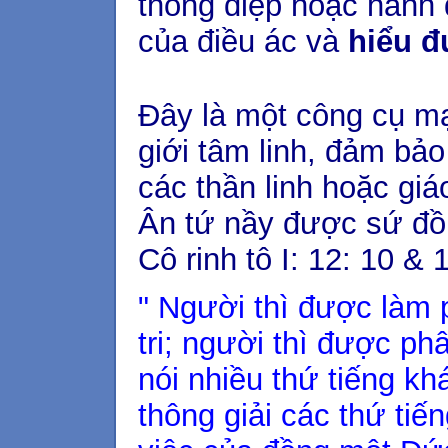
thông điệp hoặc hành 
của điều ác và
hiểu đ
Đây là một công cụ m
giới tâm linh, đảm bảo
các thần linh hoặc giáo
Ân tứ nầy được sứ đồ 
Cô rinh tô I: 12: 10 & 
" Người thì được làm p
tri; người thì được ph
nói nhiều thứ tiếng k
thông giải các thứ tiế