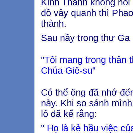
Kinh Thánh không nói 
đồ vây quanh thì Phao l
thành.
Sau nầy trong thư Ga la
"Tôi mang trong thân 
Chúa Giê-su"
Có thể ông đã nhớ đến
này. Khi so sánh mình
lô đã kể rằng:
" Họ là kẻ hầu việc c