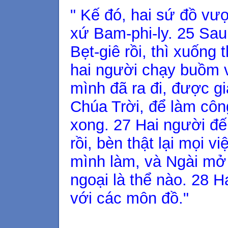
" Kế đó, hai sứ đồ vượ
xứ Bam-phi-ly. 25 Sau 
Bẹt-giê rồi, thì xuống 
hai người chạy buồm về
mình đã ra đi, được g
Chúa Trời, để làm cô
xong. 27 Hai người đế
rồi, bèn thật lại mọi 
mình làm, và Ngài mở
ngoại là thể nào. 28 H
với các môn đồ."