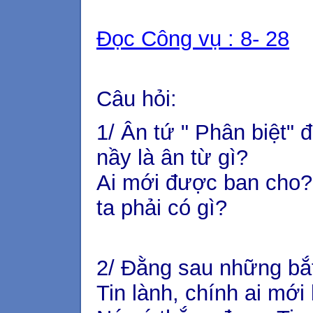
Đọc Công vụ : 8- 28
Câu hỏi:
1/ Ân tứ " Phân biệt"
nầy là ân từ gì?
Ai mới được ban cho?
ta phải có gì?
2/ Đằng sau những bắ
Tin lành, chính ai mới