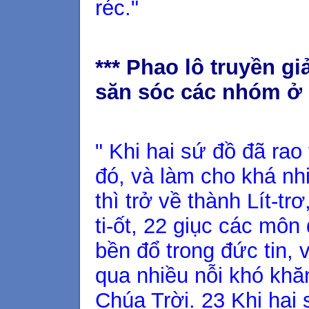
réc."
*** Phao lô truyền g
săn sóc các nhóm ở b
" Khi hai sứ đồ đã rao
đó, và làm cho khá nh
thì trở về thành Lít-tr
ti-ốt, 22 giục các môn
bền đổ trong đức tin, 
qua nhiều nỗi khó kh
Chúa Trời. 23 Khi hai