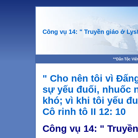
Công vụ 14: " Truyền giáo ở Lys
**Dân Tộc Việ
" Cho nên tôi vì Đấn
sự yếu đuối, nhuốc n
khó; vì khi tôi yếu đ
Cô rinh tô II 12: 10
Công vụ 14: " Truyền