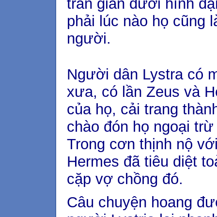
trần gian dưới hình d
phải lúc nào họ cũng l
người.
Người dân Lystra có mộ
xưa, có lần Zeus và 
của họ, cải trang thà
chào đón họ ngoại trừ
Trong cơn thịnh nộ vớ
Hermes đã tiêu diệt to
cặp vợ chồng đó.
Câu chuyện hoang đườn